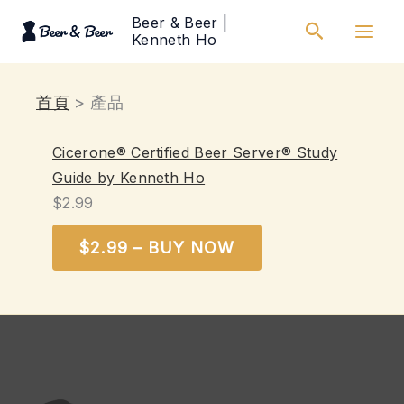
跳
Beer & Beer |
搜
至
Kenneth Ho
尋
主
要
首頁
產品
內
容
Cicerone® Certified Beer Server® Study
Guide by Kenneth Ho
$2.99
$2.99 – BUY NOW